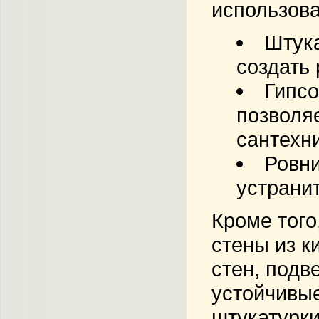
использова
Штука
создать
Гипсо
позволя
сантехн
Ровн
устрани
Кроме того
стены из к
стен, подв
устойчивые
штукатурки