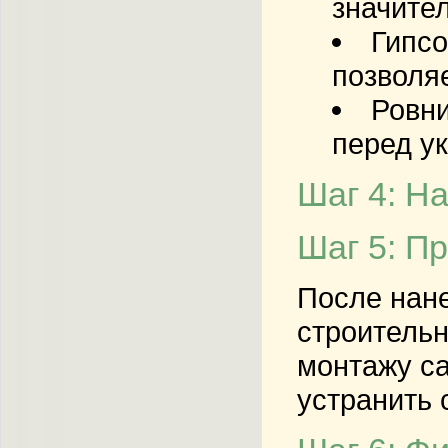
значите
Гипсо
позволя
Ровн
перед ук
Шаг 4: Н
Шаг 5: П
После нан
строительн
монтажу са
устранить