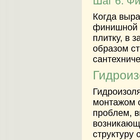
Шаг 6: Ф
Когда выра
финишной о
плитку, в 
образом ст
сантехниче
Гидроиз
Гидроизоля
монтажом с
проблем, в
возникающа
структуру 