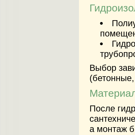
Гидроизо
Поли
помещен
Гидр
трубопр
Выбор зави
(бетонные,
Материал
После гидр
сантехниче
а монтаж б