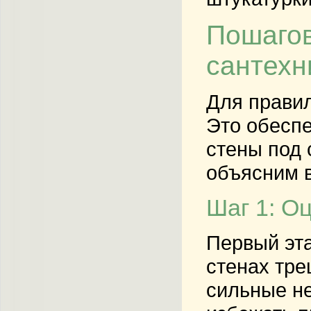
Пошагов
сантехн
Для правил
Это обеспе
стены под 
объясним в
Шаг 1: О
Первый эта
стенах тре
сильные не