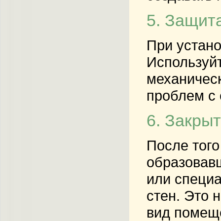
5. Защит
При устано
Используйт
механическ
проблем с 
6. Закры
После того
образовавш
или специа
стен. Это 
вид помещ