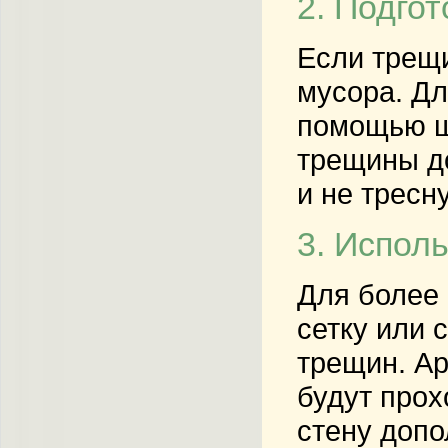
2. Подго
Если трещи
мусора. Дл
помощью ш
трещины до
и не тресн
3. Испол
Для более
сетку или 
трещин. А
будут прох
стену допо