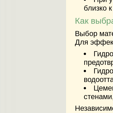
близко к
Как выбр
Выбор мате
Для эффек
Гидр
предотв
Гидро
водоотт
Цеме
стенами
Независимо