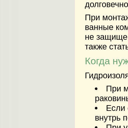
долговечно
При монтаж
ванные ком
не защищен
также стат
Когда ну
Гидроизол
При м
раковин
Если 
внутрь 
При у