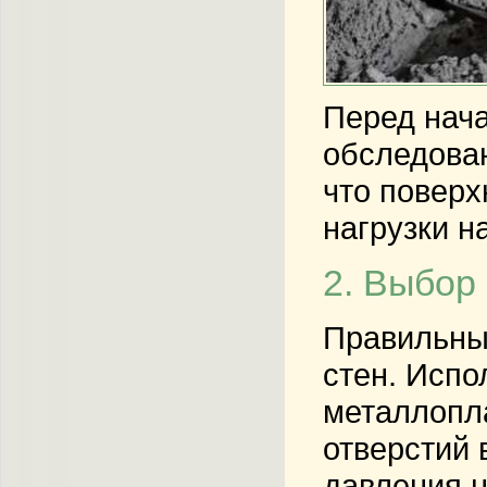
Перед нача
обследован
что поверх
нагрузки н
2. Выбор
Правильны
стен. Испо
металлопла
отверстий 
давления н