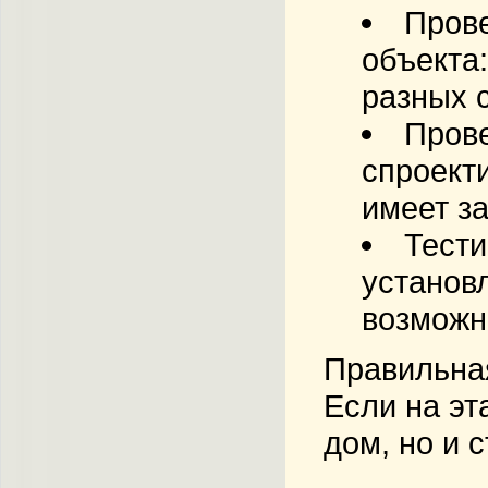
Прове
объекта
разных 
Прове
спроекти
имеет з
Тести
установ
возможн
Правильная
Если на эт
дом, но и 