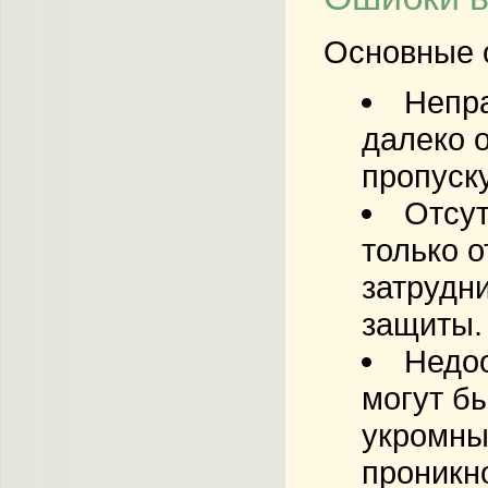
Основные о
Непра
далеко о
пропуску
Отсут
только о
затрудн
защиты.
Недо
могут б
укромны
проникн