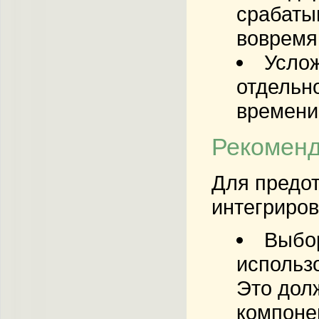
срабаты
вовремя,
Услож
отдельн
времени
Рекоменд
Для предот
интегриров
Выбо
использ
Это долж
компоне