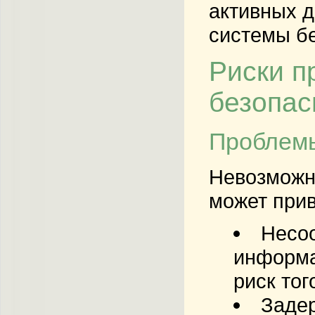
активных д
системы бе
Риски п
безопас
Проблемы
Невозможно
может при
Несоо
информа
риск тог
Задер