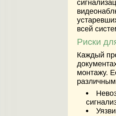
сигнализац
видеонаблю
устаревших
всей систе
Риски дл
Каждый пр
документах
монтажу. Е
различным
Невоз
сигнали
Уязви