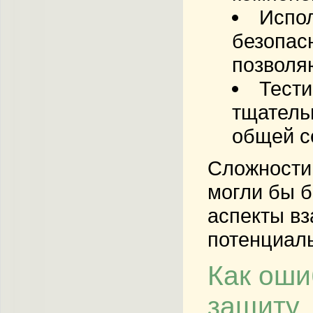
Испо
безопас
позволя
Тести
тщатель
общей с
Сложности 
могли бы б
аспекты вз
потенциал
Как оши
защиту