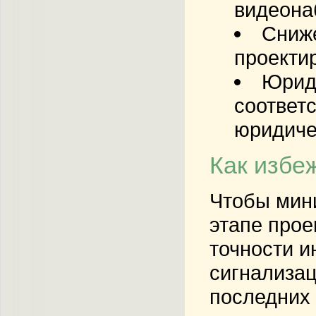
видеона
Сниже
проектир
Юрид
соответ
юридиче
Как избе
Чтобы мини
этапе прое
точности и
сигнализа
последних 