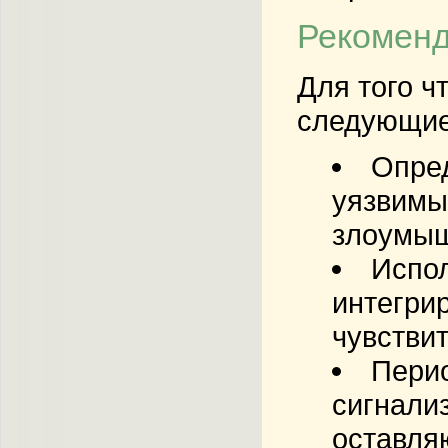
Рекоменд
Для того ч
следующие
Опред
уязвимые
злоумыш
Испол
интегри
чувстви
Перио
сигнализ
оставля