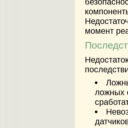
безопаснос
компоненты
Недостаточ
момент реа
Последст
Недостаток
последстви
Ложн
ложных 
сработат
Невоз
датчико