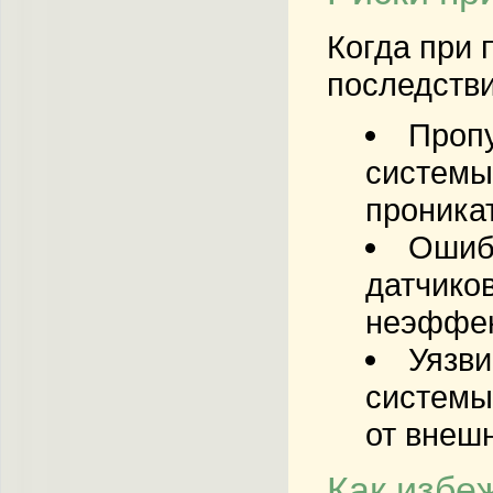
Когда при 
последстви
Пропу
системы
проника
Ошибк
датчиков
неэффек
Уязви
системы
от внешн
Как избе