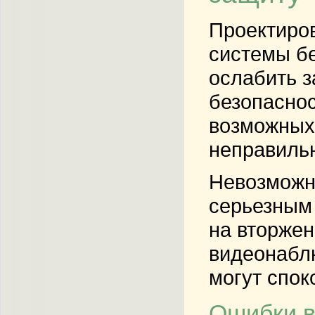
Проектиров
системы бе
ослабить з
безопаснос
возможных 
неправиль
Невозможно
серьезным 
на вторжен
видеонаблю
могут спок
Ошибки в