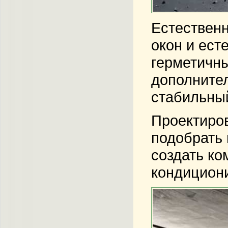
Естествен
окон и ес
герметичн
дополнител
стабильный
Проектиров
подобрать 
создать ко
кондицион