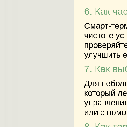
6. Как ч
Смарт-терм
чистоте ус
проверяйте
улучшить е
7. Как в
Для неболь
который ле
управлени
или с пом
8. Как т