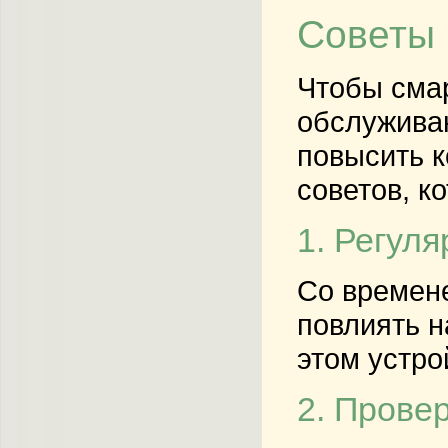
Советы 
Чтобы смар
обслуживан
повысить к
советов, к
1. Регуля
Со времене
повлиять н
этом устро
2. Прове