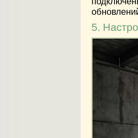
подключени
обновлени
5. Настр