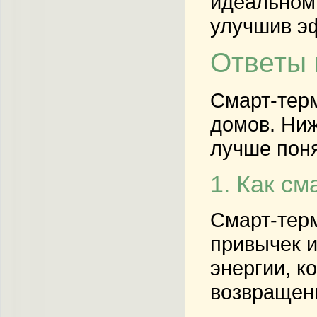
идеальном 
улучшив э
Ответы 
Смарт-тер
домов. Ниж
лучше поня
1. Как с
Смарт-терм
привычек и
энергии, к
возвращени