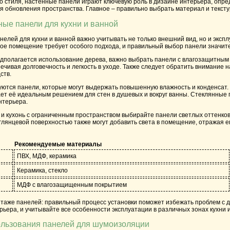
 стиля, настенные панели играют ключевую роль в дизайне интерьера, опре
 обновления пространства. Главное – правильно выбрать материал и тексту
ные панели для кухни и ванной
елей для кухни и ванной важно учитывать не только внешний вид, но и эксп
дое помещение требует особого подхода, и правильный выбор панели значит
едполагается использование дерева, важно выбрать панели с влагозащитны
печивая долговечность и легкость в уходе. Также следует обратить внимани
ств.
ются панели, которые могут выдержать повышенную влажность и конденсат. К
лает её идеальным решением для стен в душевых и вокруг ванны. Стеклянные 
нтерьера.
 и кухонь с ограниченным пространством выбирайте панели светлых оттенков
глянцевой поверхностью также могут добавить света в помещение, отражая ег
Рекомендуемые материалы
ПВХ, МДФ, керамика
Керамика, стекло
МДФ с влагозащищенным покрытием
нтаже панелей: правильный процесс установки поможет избежать проблем с 
ьера, и учитывайте все особенности эксплуатации в различных зонах кухни и
льзования панелей для шумоизоляции