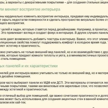
ры, а варианты с декоративными покрытиями – для создания стильных акцен
ли меняют восприятие интерьера
ы кардинально изменить восприятие интерьера, придавая ему индивидуально
т скрыть недостатки поверхности и сделать пространство визуально более 
бщего восприятия.
 целей и задач, которые ставятся перед дизайнерами. Например, в проектах,
Это привлекает взгляд и создает фокус в интерьере. В других случаях пане
нели дают возможность добавить текстуры в интерьер. Важно, что этот элеме
ляционные свойства помогут поддерживать комфорт в холодное время года. 
яет эстетику и практичность.
жно учитывать не только внешний вид панелей, но и их взаимодействие с д
рева, которые придают комнате теплоты и уюта, а в минималистичных проек
ь стиль помещения.
х панелей и их характеристики
елей для интерьера важно учитывать не только их внешний вид, но и матери
 в дизайне помещения.
ров часто выбирают панели из МДФ или ДСП. Эти материалы отличаются легк
чными покрытиями, такими как виниловые или акриловые слои, что позволяет
 между эстетикой и практичностью.
о отличный выбор для помещений, где важно сочетание практичности и долго
ика может быть использована для создания акцентных стен в ванной комнате
ализм или хай-тек.