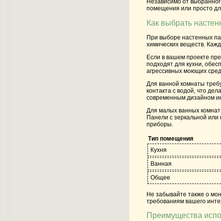
Независимо от выбранного
помещения или просто для
Как выбрать настен
При выборе настенных пан
химических веществ. Каж
Если в вашем проекте пр
подходят для кухни, обес
агрессивных моющих сред
Для ванной комнаты требу
контакта с водой, что де
современным дизайном и
Для малых ванных комнат
Панели с зеркальной или 
приборы.
Тип помещения
Кухня
Ванная
Общее
Не забывайте также о мо
требованиям вашего интер
Преимущества испо