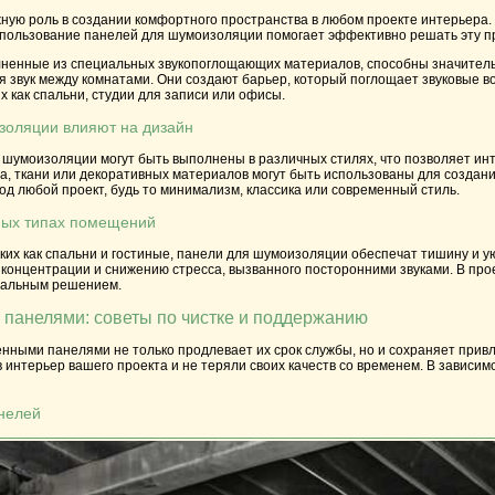
ную роль в создании комфортного пространства в любом проекте интерьера.
спользование панелей для шумоизоляции помогает эффективно решать эту пр
ненные из специальных звукопоглощающих материалов, способны значительн
 звук между комнатами. Они создают барьер, который поглощает звуковые в
 как спальни, студии для записи или офисы.
золяции влияют на дизайн
умоизоляции могут быть выполнены в различных стилях, что позволяет интег
а, ткани или декоративных материалов могут быть использованы для создани
од любой проект, будь то минимализм, классика или современный стиль.
ных типах помещений
ких как спальни и гостиные, панели для шумоизоляции обеспечат тишину и у
онцентрации и снижению стресса, вызванного посторонними звуками. В прое
еальным решением.
 панелями: советы по чистке и поддержанию
нными панелями не только продлевает их срок службы, но и сохраняет привл
 интерьер вашего проекта и не теряли своих качеств со временем. В зависим
нелей