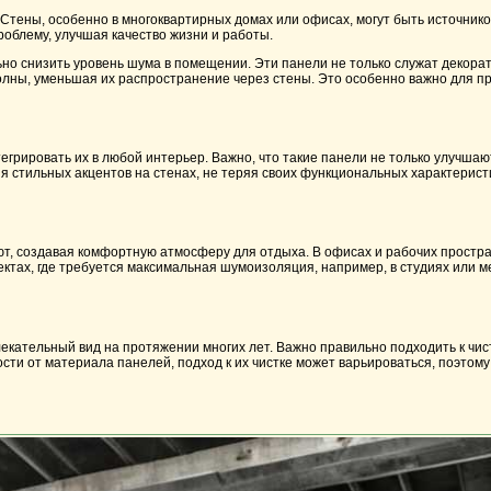
 Стены, особенно в многоквартирных домах или офисах, могут быть источник
облему, улучшая качество жизни и работы.
о снизить уровень шума в помещении. Эти панели не только служат декора
олны, уменьшая их распространение через стены. Это особенно важно для п
рировать их в любой интерьер. Важно, что такие панели не только улучшают 
я стильных акцентов на стенах, не теряя своих функциональных характеристи
ют, создавая комфортную атмосферу для отдыха. В офисах и рабочих простр
ктах, где требуется максимальная шумоизоляция, например, в студиях или м
екательный вид на протяжении многих лет. Важно правильно подходить к чис
ости от материала панелей, подход к их чистке может варьироваться, поэтом