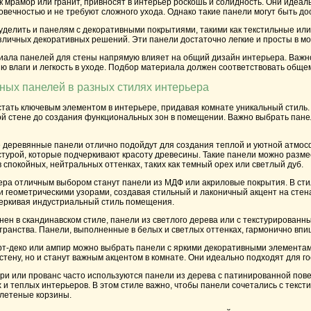
ак мрамор или гранит, привносят в интерьер роскошь и солидность. Они иде
овечностью и не требуют сложного ухода. Однако такие панели могут быть д
делить и панелям с декоративными покрытиями, такими как текстильные или 
личных декоративных решений. Эти панели достаточно легкие и просты в мо
ла панелей для стены напрямую влияет на общий дизайн интерьера. Важно уч
ию влаги и легкость в уходе. Подбор материала должен соответствовать общем
ых панелей в разных стилях интерьера
тать ключевым элементом в интерьере, придавая комнате уникальный стиль.
й стене до создания функциональных зон в помещении. Важно выбрать панел
 деревянные панели отлично подойдут для создания теплой и уютной атмосфе
турой, которые подчеркивают красоту древесины. Такие панели можно размест
спокойных, нейтральных оттенках, таких как темный орех или светлый дуб.
ера отличным выбором станут панели из МДФ или акриловые покрытия. В сти
 геометрическими узорами, создавая стильный и лаконичный акцент на стена
черкивая индустриальный стиль помещения.
ен в скандинавском стиле, панели из светлого дерева или с текстурирован
ранства. Панели, выполненные в белых и светлых оттенках, гармонично впиш
арт-деко или ампир можно выбрать панели с яркими декоративными элементам
 стену, но и станут важным акцентом в комнате. Они идеально подходят для 
три или прованс часто используются панели из дерева с патинированной по
и теплых интерьеров. В этом стиле важно, чтобы панели сочетались с текст
плетеные корзины.