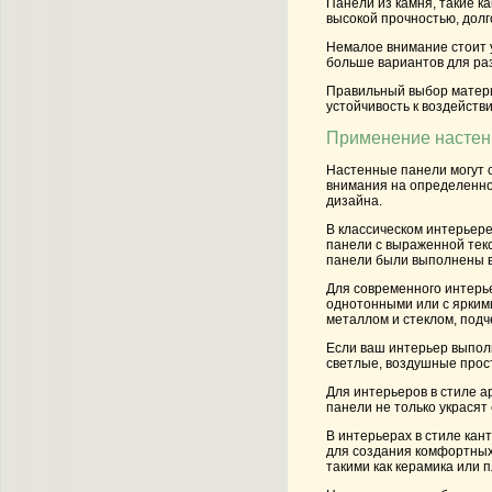
Панели из камня, такие к
высокой прочностью, долг
Немалое внимание стоит у
больше вариантов для раз
Правильный выбор материа
устойчивость к воздейств
Применение настенн
Настенные панели могут с
внимания на определенно
дизайна.
В классическом интерьере
панели с выраженной текс
панели были выполнены в 
Для современного интерь
однотонными или с яркими
металлом и стеклом, под
Если ваш интерьер выполн
светлые, воздушные прост
Для интерьеров в стиле 
панели не только украсят
В интерьерах в стиле кан
для создания комфортных 
такими как керамика или 