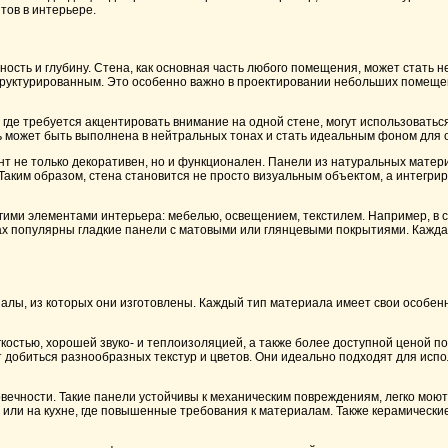
тов в интерьере.
сть и глубину. Стена, как основная часть любого помещения, может стать н
структурированным. Это особенно важно в проектировании небольших помеще
 где требуется акцентировать внимание на одной стене, могут использоватьс
ль может быть выполнена в нейтральных тонах и стать идеальным фоном для 
нт не только декоративен, но и функционален. Панели из натуральных матери
Таким образом, стена становится не просто визуальным объектом, а интегр
ругими элементами интерьера: мебелью, освещением, текстилем. Например, в
тах популярны гладкие панели с матовыми или глянцевыми покрытиями. Кажд
алы, из которых они изготовлены. Каждый тип материала имеет свои особенн
остью, хорошей звуко- и теплоизоляцией, а также более доступной ценой п
 добиться разнообразных текстур и цветов. Они идеально подходят для испо
вечности. Такие панели устойчивы к механическим повреждениям, легко моют
 или на кухне, где повышенные требования к материалам. Также керамически