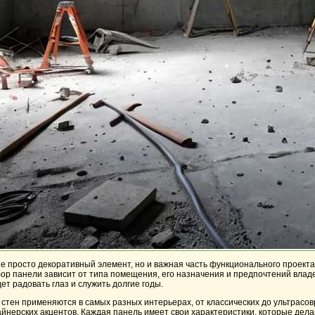
е просто декоративный элемент, но и важная часть функционального проект
бор панели зависит от типа помещения, его назначения и предпочтений вла
ет радовать глаз и служить долгие годы.
стен применяются в самых разных интерьерах, от классических до ультрасов
йнерских акцентов. Каждая панель имеет свои характеристики, которые дела