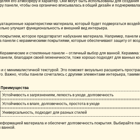
деляя его атмосферу и характер. Они могут быть использованы для создани
ру панели, чтобы она органично вписывалась в общий дизайн и подчеркивала
луатационные характеристики материала, который будет подвергаться возде
ельно улучшит функциональность и внешний вид интерьера.
м покрытием, которое предотвратит набухание материала. Например, панели
е на панели с керамическими покрытиями, которые обеспечивают защиту от во
ерамические и стеклянные панели – отличный выбор для ванной. Керамика ус
панели, благодаря своей гигиеничности, тоже хорошо подходят для ванных ко
 и с минималистичной текстурой. Это поможет визуально расширить простра
о. Важно, чтобы панели сочетались с другими элементами интерьера, такими
Преимущества
Устойчивость к загрязнениям, легкость в уходе, долговечность
Устойчивость к влаге, долговечность, простота в уходе
Универсальность, подходит для разных стилей
деформацией материала и обеспечит долговечность покрытия. Выбирайте па
 ванной.