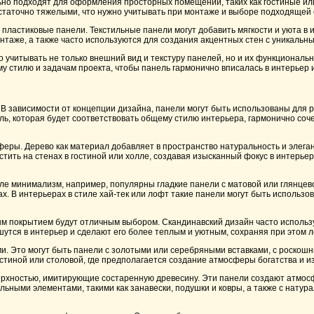
ально подходят для оформления просторных помещений, таких как гостиные 
остаточно тяжелыми, что нужно учитывать при монтаже и выборе подходящей 
пластиковые панели. Текстильные панели могут добавить мягкости и уюта в 
нтаже, а также часто используются для создания акцентных стен с уникальн
итывать не только внешний вид и текстуру панелей, но и их функциональны
у стилю и задачам проекта, чтобы панель гармонично вписалась в интерьер и
 В зависимости от концепции дизайна, панели могут быть использованы для 
ь, которая будет соответствовать общему стилю интерьера, гармонично соч
ры. Дерево как материал добавляет в пространство натуральность и элеган
ить на стенах в гостиной или холле, создавая изысканный фокус в интерьер
ле минимализм, например, популярны гладкие панели с матовой или глянцево
х. В интерьерах в стиле хай-тек или лофт такие панели могут быть использо
ным покрытием будут отличным выбором. Скандинавский дизайн часто исполь
утся в интерьер и сделают его более теплым и уютным, сохраняя при этом л
и. Это могут быть панели с золотыми или серебряными вставками, с роскош
гостиной или столовой, где предполагается создание атмосферы богатства и и
верхностью, имитирующие состаренную древесину. Эти панели создают атмос
ильными элементами, такими как занавески, подушки и ковры, а также с нату